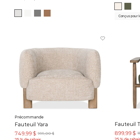
28
po
-
130
po
Profondeur
Conçus pour 
25
po
-
117
po
Hauteur
16
po
-
41
po
Prix
499 $
-
8 494 $
Précommande
Fauteuil 
Fauteuil Yara
899,99 $
749,99 $
1
999,00 $
Collection
25 % de rabai
25 % de rabais