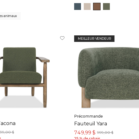
les animaux
MEILLEUR VENDEUR
Précommande
Tacona
Fauteuil Yara
749,99 $
199,00 $
999,00 $
s
25 % de rabais