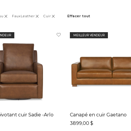
su
FauxLeather
Cuir
Effacer tout
ENDEUR
MEILLEUR VENDEUR
ivotant cuir Sadie -Arlo
Canapé en cuir Gaetano
3899,00 $