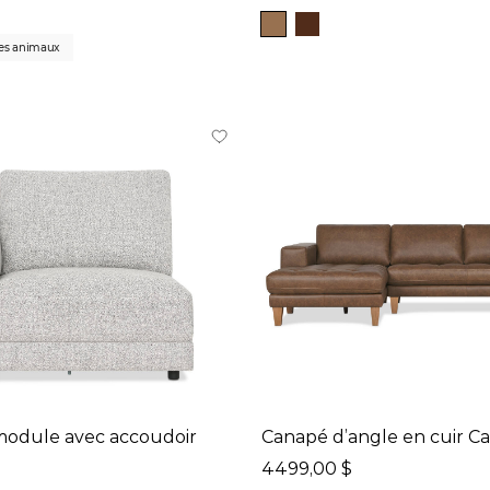
les animaux
module avec accoudoir
Canapé d’angle en cuir C
4499,00 $