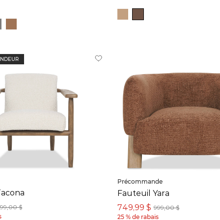
ENDEUR
Précommande
Tacona
Fauteuil Yara
749,99 $
199,00 $
999,00 $
s
25 % de rabais