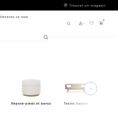
Trouver un magasin
Obtenez ce look
0
Chercher
Repose-pieds et bancs
Tables basses
Tables