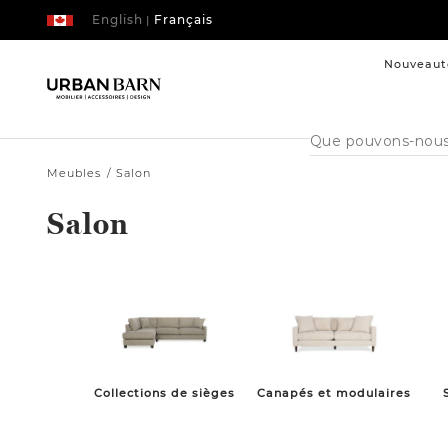
English
Français
|
Nouveaut
Cataloque
de
recherche
Meubles
Salon
Salon
Collections de sièges
Canapés et modulaires