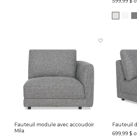
599,99 $ 
Tate (9)
Fauteuil module avec accoudoir
Fauteuil 
Mila
699,99 $ 