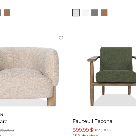
de
Fauteuil Tacona
Yara
899,99 $
1199,00 $
99,00 $
25 % de rabais