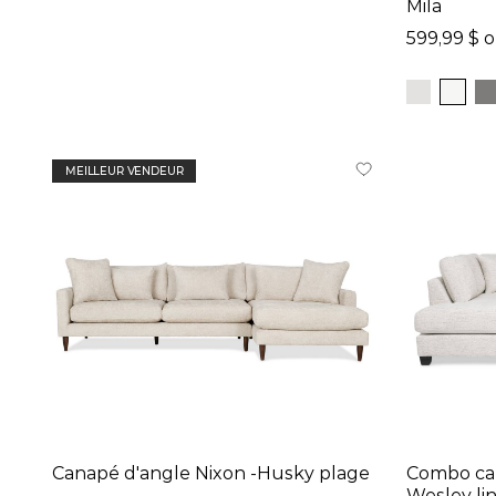
Mila
599,99 $ 
MEILLEUR VENDEUR
Canapé d'angle Nixon -Husky plage
Combo can
Wesley li