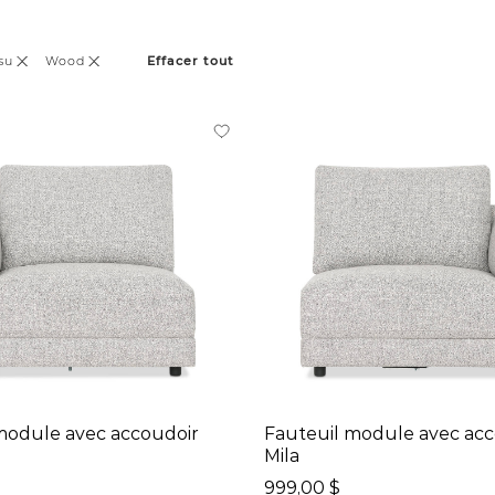
su
Wood
Effacer tout
module avec accoudoir
Fauteuil module avec acc
Mila
999,00 $