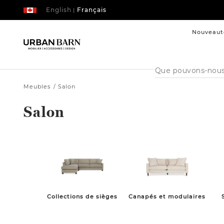
English
Français
|
Nouveaut
Cataloque
de
recherche
Meubles
Salon
Salon
Collections de sièges
Canapés et modulaires