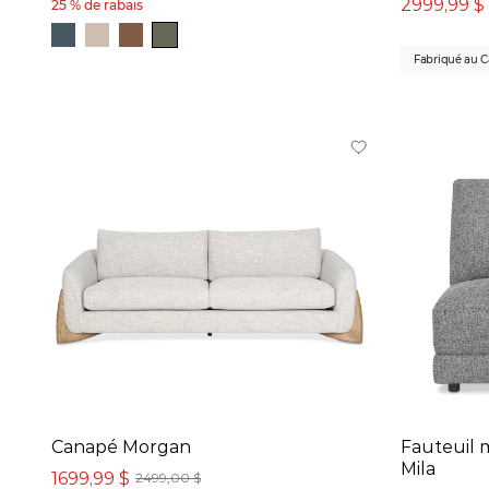
2999,99 $
25 % de rabais
Hauteur
Fabriqué au 
16
po
-
38
po
Prix
499 $
-
6 797 $
Collection
Adley (3)
Alderson (1)
Canapé Morgan
Fauteuil 
Berg (7)
Mila
1699,99 $
2499,00 $