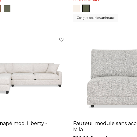
s
Conçus pour les animaux
apé mod. Liberty -
Fauteuil module sans acc
n
Mila