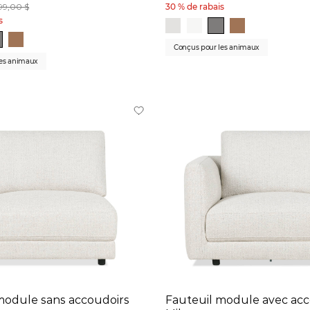
99,00 $
30 % de rabais
s
Conçus pour les animaux
les animaux
module sans accoudoirs
Fauteuil module avec acc