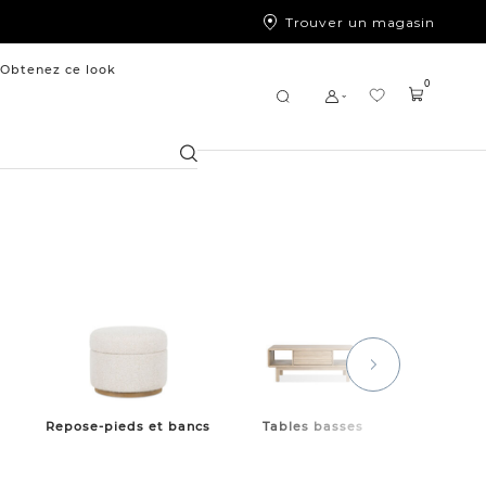
Trouver un magasin
Obtenez ce look
0
Chercher
Repose-pieds et bancs
Tables basses
Tables