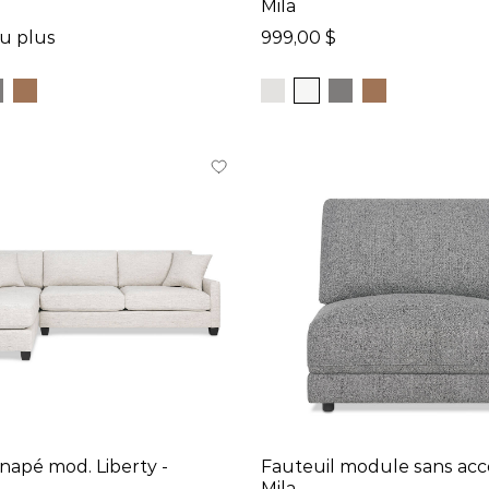
Mila
ou plus
999,00 $
apé mod. Liberty -
Fauteuil module sans acc
n
Mila