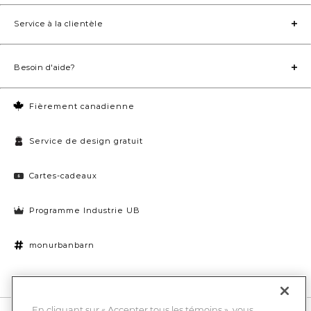
Service à la clientèle
Besoin d'aide?
Fièrement canadienne
Service de design gratuit
Cartes-cadeaux
Programme Industrie UB
monurbanbarn
Paramètres des témoins
En cliquant sur « Accepter tous les témoins », vous