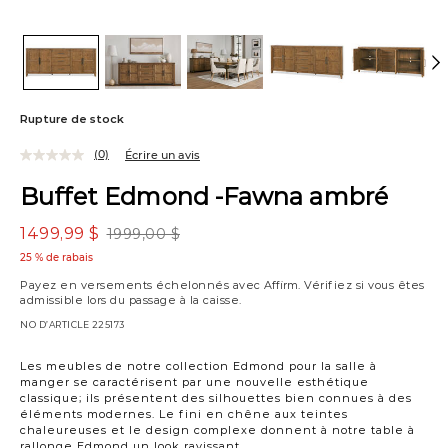
Rupture de stock
(0)
Écrire un avis
Buffet Edmond -Fawna ambré
1499,99 $
1999,00 $
25 % de rabais
Payez en versements échelonnés avec
Affirm
. Vérifiez si vous êtes
admissible lors du passage à la caisse.
NO D’ARTICLE
225173
Les meubles de notre collection Edmond pour la salle à
manger se caractérisent par une nouvelle esthétique
classique; ils présentent des silhouettes bien connues à des
éléments modernes. Le fini en chêne aux teintes
chaleureuses et le design complexe donnent à notre table à
rallonge Edmond un look ravissant.