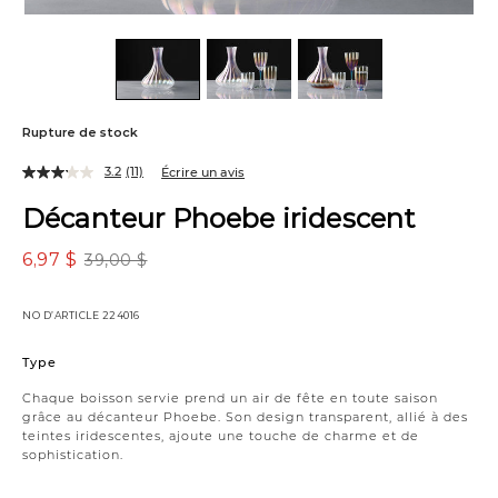
Rupture de stock
3.2
(11)
Écrire un avis
Décanteur Phoebe iridescent
6,97 $
39,00 $
NO D’ARTICLE
224016
Variations
Type
Chaque boisson servie prend un air de fête en toute saison
grâce au décanteur Phoebe. Son design transparent, allié à des
teintes iridescentes, ajoute une touche de charme et de
sophistication.