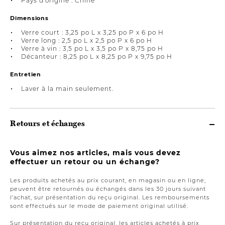
Pays d’origine : Chine
Dimensions
Verre court : 3,25 po L x 3,25 po P x 6 po H
Verre long : 2,5 po L x 2,5 po P x 6 po H
Verre à vin : 3,5 po L x 3,5 po P x 8,75 po H
Décanteur : 8,25 po L x 8,25 po P x 9,75 po H
Entretien
Laver à la main seulement.
Retours et échanges
Vous aimez nos articles, mais vous devez
effectuer un retour ou un échange?
Les produits achetés au prix courant, en magasin ou en ligne,
peuvent être retournés ou échangés dans les 30 jours suivant
l’achat, sur présentation du reçu original. Les remboursements
sont effectués sur le mode de paiement original utilisé.
Sur présentation du reçu original, les articles achetés à prix