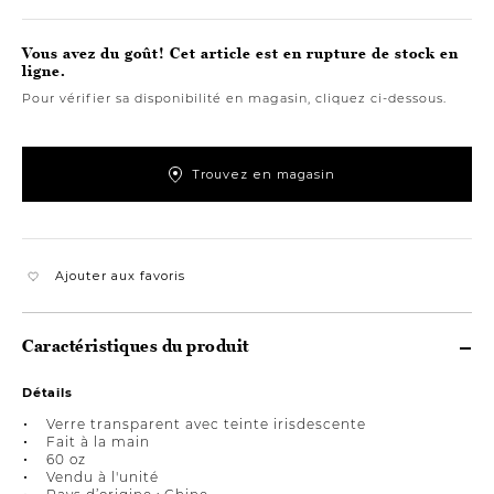
Vous avez du goût! Cet article est en rupture de stock en
ligne.
Pour vérifier sa disponibilité en magasin, cliquez ci-dessous.
Trouvez en magasin
Ajouter aux favoris
Caractéristiques du produit
Détails
Verre transparent avec teinte irisdescente
Fait à la main
60 oz
Vendu à l'unité