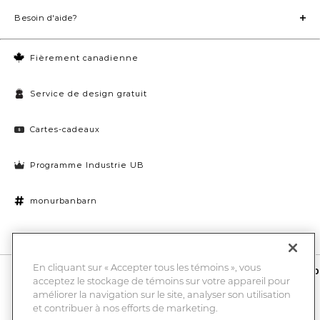
Besoin d'aide?
Fièrement canadienne
Service de design gratuit
Cartes-cadeaux
Programme Industrie UB
monurbanbarn
Paramètres des témoins
En cliquant sur « Accepter tous les témoins », vous
10 % de rabais et la chance de gagner une carte-cadeau UB de 1000
acceptez le stockage de témoins sur votre appareil pour
$
améliorer la navigation sur le site, analyser son utilisation
Entrez
Submi
votre
et contribuer à nos efforts de marketing.
adresse