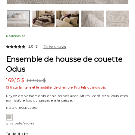
Nouveauté
5.0
(5)
Écrire un avis
Ensemble de housse de couette
Odus
169,15 $
199,00 $
15 % sur la literie et le mobilier de chambre. Prix tels qu’indiqués.
Payez en versements échelonnés avec
Affirm
. Vérifiez si vous êtes
admissible lors du passage à la caisse.
NO D’ARTICLE
226109
Variations
gris
pâle/ivoire
gris pâle/ivoire
Taille du lit