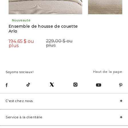
Nouveauté
Nouveauté
Ensemble de housse de couette
Arlo
194,65 $ ou
211,65 $ ou
229,00 $ ou
2
plus
plus
plus
p
Haut de la page
Soyons sociaux!
C'est chez nous
Service à la clientèle