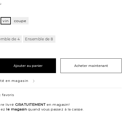
u
vin
coupe
emble de 4
Ensemble de 8
Ajouter au panier
Acheter maintenant
ité en magasin
 favoris
re livré
GRATUITEMENT
en magasin!
nez
le magasin
quand vous passez à la caisse.