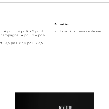
Entretien
n : 4 po L x 4 po P x 9 po H
Laver à la main seulement.
hampagne : 4 po L x 4 po P
t : 3,5 po L x 3,5 po P x 3,5