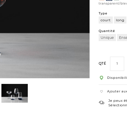
transparent/ble
Type
court
long
vin
Quantité
Unique
Ens
QTÉ
Disponibil
Ajouter aux
Je peux êt
Sélection