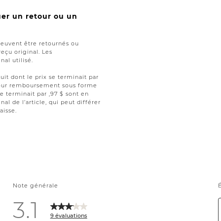
uer un retour ou un
peuvent être retournés ou
reçu original. Les
al utilisé.
uit dont le prix se terminait par
t pour remboursement sous forme
se terminait par ,97 $ sont en
nal de l’article, qui peut différer
aisse.