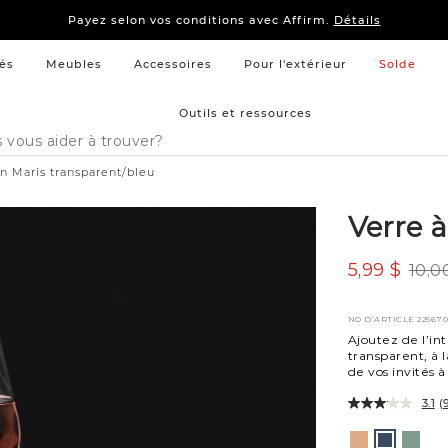
15 % –
Literie
et
mobilier de chambre à coucher
Payez selon vos conditions avec Affirm.
Détails
15 % –
Literie
et
mobilier de chambre à coucher
Payez selon vos conditions avec Affirm.
Détails
és
Meubles
Accessoires
Pour l'extérieur
Solde
Outils et ressources
in Maris transparent/bleu
Verre à
5,99 $
10,0
NO D’ARTICLE
22567
Ajoutez de l’int
transparent, à 
de vos invités 
3.1
(
Variations
transparente
transp
transpare