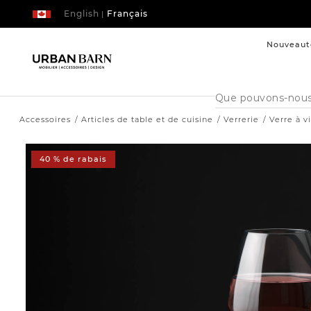
English
Français
|
Nouveaut
Cataloque
de
recherche
Accessoires
Articles de table et de cuisine
Verrerie
Verre à v
40 % de rabais