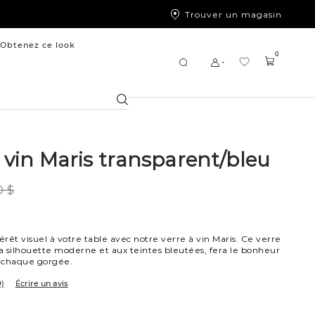
Trouver un magasin
Obtenez ce look
0
Chercher
 vin Maris transparent/bleu
0 $
0
érêt visuel à votre table avec notre verre à vin Maris. Ce verre
la silhouette moderne et aux teintes bleutées, fera le bonheur
à chaque gorgée.
9)
Écrire un avis
/ambre
arent/vert
nt/bleu