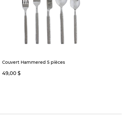
Quantité
Couvert Hammered 5 pièces
Bol dé
49,00 $
79,00