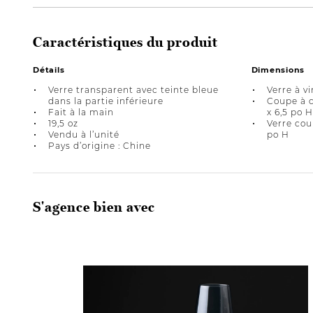
Caractéristiques du produit
Détails
Dimensions
Verre transparent avec teinte bleue
Verre à vi
dans la partie inférieure
Coupe à c
Fait à la main
x 6,5 po H
19,5 oz
Verre cour
Vendu à l’unité
po H
Pays d’origine : Chine
S'agence bien avec