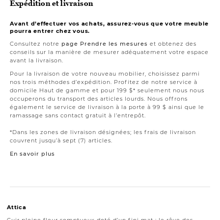
Expédition et livraison
Avant d’effectuer vos achats, assurez-vous que votre meuble
pourra entrer chez vous.
Consultez notre
page Prendre les mesures
et obtenez des
conseils sur la manière de mesurer adéquatement votre espace
avant la livraison.
Pour la livraison de votre nouveau mobilier, choisissez parmi
nos trois méthodes d’expédition. Profitez de notre service à
domicile Haut de gamme et pour 199 $* seulement nous nous
occuperons du transport des articles lourds. Nous offrons
également le service de livraison à la porte à 99 $ ainsi que le
ramassage sans contact gratuit à l’entrepôt.
*Dans les zones de livraison désignées; les frais de livraison
couvrent jusqu’à sept (7) articles.
En savoir plus
Attica
Cuir pleine fleur somptueux doté d’un fini mat : le rêve des