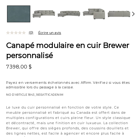
(0)
Écrire un avis
Canapé modulaire en cuir Brewer
personnalisé
7398,00 $
Payez en versements échelonnés avec
Affirm
. Vérifiez si vous êtes
admissible lors du passage à la caisse.
NO D’ARTICLE
1843_1835ATTICADENIM
Variations
Le luxe du cuir personnalisé en fonction de votre style. Ce
meuble personnalisé et fabriqué au Canada est offert dans de
multiples configurations et cuirs pleine fleur. Un style classique
et décontracté, mais une finition en cuir luxueux. La collection
Brewer, qui offre des sièges profonds, des coussins douillets et
des lignes nettes, est facile à agencer et encore plus facile à