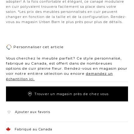
adopter! À la fois confortable et élégant, ce canapé modulaire
en cuir polyvalent trouvera facilement sa place dans votre
salon. *Les prix des meubles personnalisés en cuir peuvent
changer en fonction de la taille et de la configuration. Rendez-
vous au magasin Urban Barn le plus près pour plus de détails.
Personnaliser cet article
Vous cherchez le meuble parfait? Ce style personnalisé,
fabriqué au Canada, est offert dans de nombreuses
options de cuir pleine fleur. Rendez-vous en magasin pour
voir notre entière sélection ou encore
demandez un
échantillon ici.
Trouver un magasin près de chez vous
Ajouter aux favoris
Fabriqué au Canada