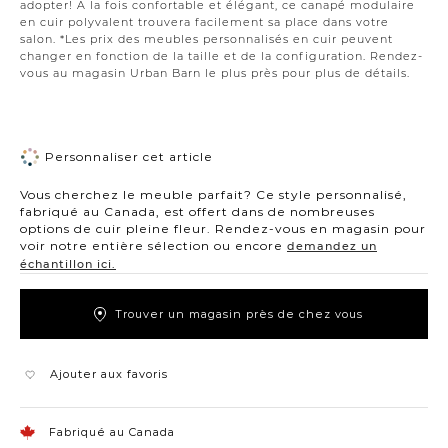
adopter! À la fois confortable et élégant, ce canapé modulaire
en cuir polyvalent trouvera facilement sa place dans votre
salon. *Les prix des meubles personnalisés en cuir peuvent
changer en fonction de la taille et de la configuration. Rendez-
vous au magasin Urban Barn le plus près pour plus de détails.
Personnaliser cet article
Vous cherchez le meuble parfait? Ce style personnalisé,
fabriqué au Canada, est offert dans de nombreuses
options de cuir pleine fleur. Rendez-vous en magasin pour
voir notre entière sélection ou encore
demandez un
échantillon ici.
Trouver un magasin près de chez vous
Ajouter aux favoris
Fabriqué au Canada