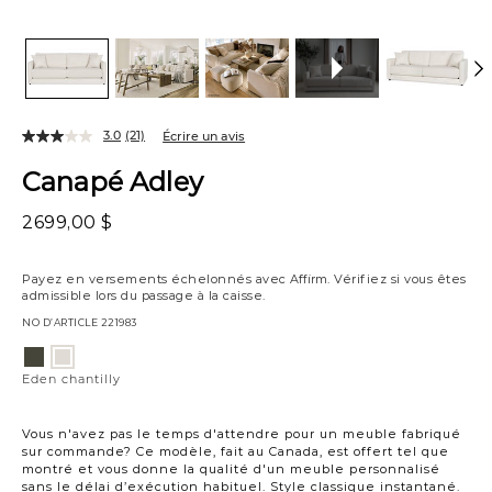
3.0
(21)
Écrire un avis
Canapé Adley
2699,00 $
Payez en versements échelonnés avec
Affirm
. Vérifiez si vous êtes
admissible lors du passage à la caisse.
NO D’ARTICLE
221983
Variations
Nirvana
Eden
truffe
chantilly
Eden chantilly
Vous n'avez pas le temps d'attendre pour un meuble fabriqué
sur commande? Ce modèle, fait au Canada, est offert tel que
montré et vous donne la qualité d'un meuble personnalisé
sans le délai d’exécution habituel. Style classique instantané.