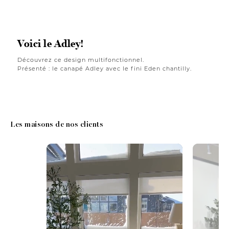
Voici le Adley!
Découvrez ce design multifonctionnel.
Présenté : le canapé Adley avec le fini Eden chantilly.
Les maisons de nos clients
Media Carousel
Carousel with product photos. Use the previous and next