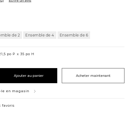
12)
Écrire un avis
emble de 2
Ensemble de 4
Ensemble de 6
1,5 po P
35 po H
Ajouter au panier
Acheter maintenant
-le en magasin
 favoris