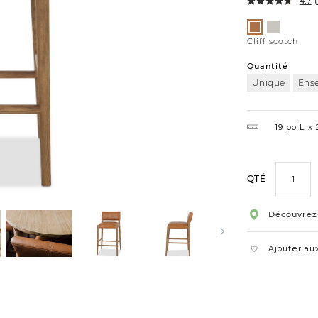
4.7
(
Variations
Sierra
Cliff
brume
scotch
Cliff scotch
Quantité
Unique
Ens
19 po L
2
QTÉ
Découvrez
Ajouter aux