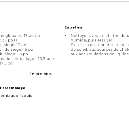
Entretien
s globales: 19 po L x
Nettoyer avec un chiffon dou
x 35 po H
humide, puis essuyer.
u siège: 17 po
Éviter l'exposition directe à l
r du siège: 16 po
du soleil, aux sources de chal
u siège: 26 po
aux accumulations de liquide
s de l'emballage : 20,5 po x
37,5 po
En lire plus
 d'assemblage
semblage requis