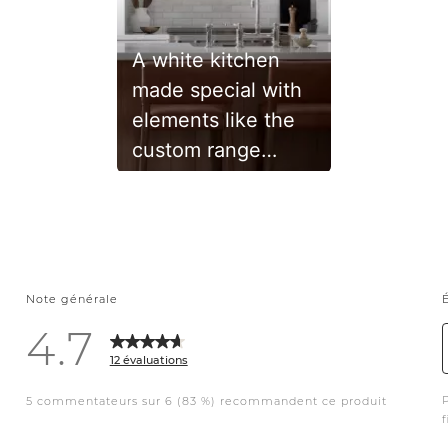
A white kitchen
made special with
elements like the
custom range
alcove, hand
glazed tile, mixed
metals and white
oak. A timeless
classic. • •
#whitekitchen
#design
#renovation
#kitchenremodel