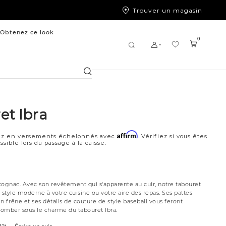
Trouver un magasin
Obtenez ce look
0
Chercher
et Ibra
Affirm
z en versements échelonnés avec
. Vérifiez si vous êtes
ssible lors du passage à la caisse.
cognac. Avec son revêtement qui s'apparente au cuir, notre tabouret
 style moderne à votre cuisine ou votre aire des repas. Ses pattes
en frêne et ses détails de couture de style baseball vous feront
omber sous le charme du tabouret Ibra.