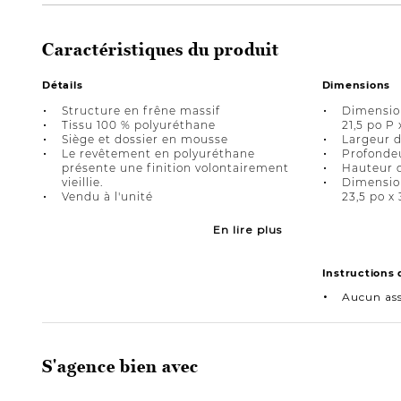
Caractéristiques du produit
Détails
Dimensions
Structure en frêne massif
Dimension
Tissu 100 % polyuréthane
21,5 po P 
Siège et dossier en mousse
Largeur d
Le revêtement en polyuréthane
Profondeu
présente une finition volontairement
Hauteur d
vieillie.
Dimension
Vendu à l'unité
23,5 po x 
En lire plus
Instructions
Aucun as
S'agence bien avec