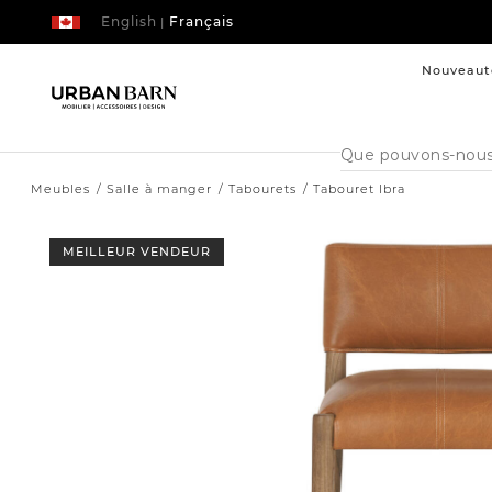
English
Français
|
Nouveaut
Cataloque
de
recherche
Meubles
Salle à manger
Tabourets
Tabouret Ibra
MEILLEUR VENDEUR