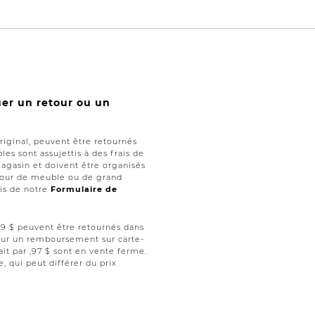
uer un retour ou un
iginal, peuvent être retournés
les sont assujettis à des frais de
magasin et doivent être organisés
retour de meuble ou de grand
ais de notre
Formulaire de
 ,99 $ peuvent être retournés dans
 pour un remboursement sur carte-
ait par ,97 $ sont en vente ferme.
le, qui peut différer du prix