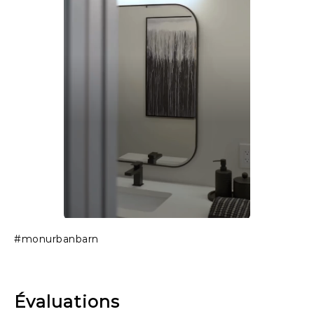
Slidepanel 1 of 1, Showing items 1 to 1 of 1.
#monurbanbarn