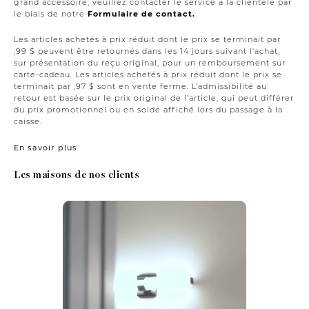
grand accessoire, veuillez contacter le service à la clientèle par
le biais de notre
Formulaire de contact.
Les articles achetés à prix réduit dont le prix se terminait par
,99 $ peuvent être retournés dans les 14 jours suivant l'achat,
sur présentation du reçu original, pour un remboursement sur
carte-cadeau. Les articles achetés à prix réduit dont le prix se
terminait par ,97 $ sont en vente ferme. L’admissibilité au
retour est basée sur le prix original de l’article, qui peut différer
du prix promotionnel ou en solde affiché lors du passage à la
caisse.
En savoir plus
Les maisons de nos clients
Media Carousel
Carousel with product photos. Use the previous and next