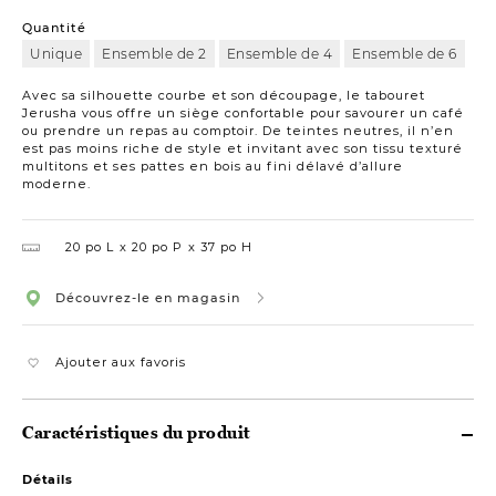
Quantité
Unique
Ensemble de 2
Ensemble de 4
Ensemble de 6
Avec sa silhouette courbe et son découpage, le tabouret
Jerusha vous offre un siège confortable pour savourer un café
ou prendre un repas au comptoir. De teintes neutres, il n’en
est pas moins riche de style et invitant avec son tissu texturé
multitons et ses pattes en bois au fini délavé d’allure
moderne.
20 po L
20 po P
37 po H
Découvrez-le en magasin
Ajouter aux favoris
Caractéristiques du produit
Détails