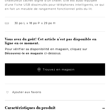
chaleureux cachet digne d’un chalet. Elle est aussi équipée
d’une fiche USB dissimulés pour téléphones intelligents, ce qui
en fait un meuble de rangement fonctionnel près du lit.
30 po L
18 po P
29 po H
Vous avez du goût! Cet article n’est pas disponible en
ligne en ce moment.
Pour vérifier sa disponibilité en magasin, cliquez sur
ci-dessous.
Découvrez-le en magasin
Trouvez en magasin
Ajouter aux favoris
Caractéristiques du produit