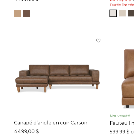
Durée limitée
Vert (13)
Gris (31)
Multicolore (1)
Rose (1)
Orange (2)
Rouge (3)
Jaune (1)
Brun (120)
Ivoire (38)
Bleu (4)
Noir (31)
Laiton (6)
Nouveauté
Naturel (38)
Canapé d’angle en cuir Carson
Fauteuil m
4499,00 $
599,99 $ 