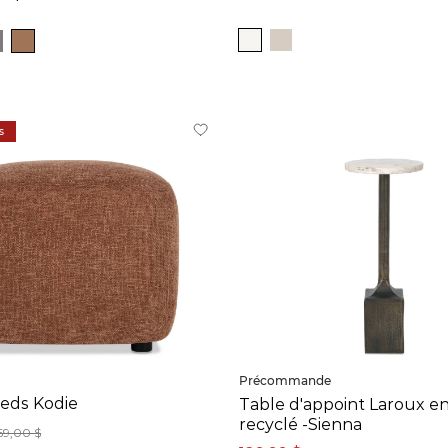
s
Précommande
eds Kodie
Table d'appoint Laroux e
recyclé -Sienna
69,00 $