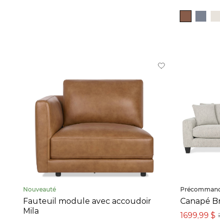
15
po
-
84
po
Prix
19 $
-
8 494 $
Collection
Adley (4)
Alderson (7)
Baybridge &
Bridgetown (1)
Nouveauté
Précomman
Berg (7)
Fauteuil module avec accoudoir
Canapé B
Mila
Bronx (6)
1699,99 $