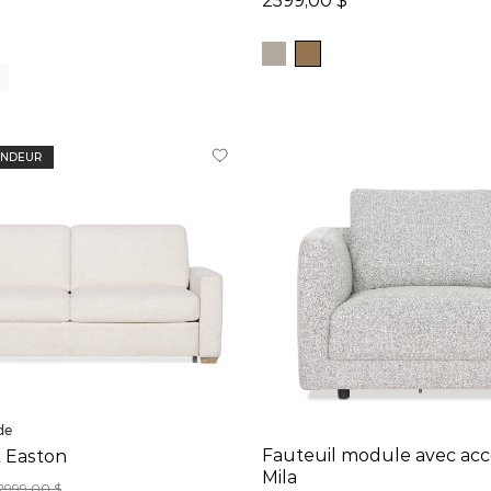
ENDEUR
de
Fauteuil module avec acc
t Easton
Mila
2999,00 $