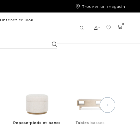
Trouver un magasin
Obtenez ce look
0
Chercher
Repose-pieds et bancs
Tables basses
Tables