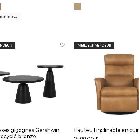
les animaux
ENDEUR
MEILLEUR VENDEUR
sses gigognes Gershwin
Fauteuil inclinable en cui
recyclé bronze
2599,00 $