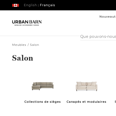
English
Français
|
Nouveaut
Cataloque
de
recherche
Meubles
Salon
Salon
Collections de sièges
Canapés et modulaires