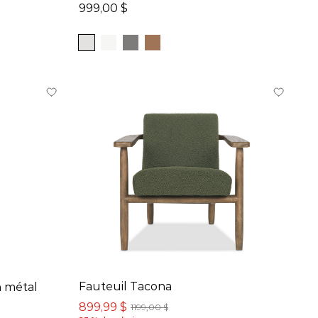
999,00 $
Fauteuil Tacona
n métal
899,99 $
1199,00 $