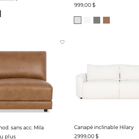
999,00 $
Canapé inclinable Hilary
od. sans acc. Mila
2999,00 $
ou plus