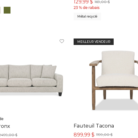
129,99 $
169,00 $
23 % de rabais
Métal recyclé
MEILLEUR VENDEUR
de
Fauteuil Tacona
ronx
899,99 $
1199,00 $
2499,00 $