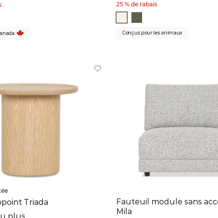
25 % de rabais
s
Conçus pour les animaux
Canada
tée
Fauteuil module sans acc
ppoint Triada
Mila
ou plus