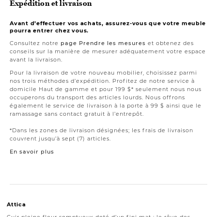
Expédition et livraison
Avant d’effectuer vos achats, assurez-vous que votre meuble
pourra entrer chez vous.
Consultez notre
page Prendre les mesures
et obtenez des
conseils sur la manière de mesurer adéquatement votre espace
avant la livraison.
Pour la livraison de votre nouveau mobilier, choisissez parmi
nos trois méthodes d’expédition. Profitez de notre service à
domicile Haut de gamme et pour 199 $* seulement nous nous
occuperons du transport des articles lourds. Nous offrons
également le service de livraison à la porte à 99 $ ainsi que le
ramassage sans contact gratuit à l’entrepôt.
*Dans les zones de livraison désignées; les frais de livraison
couvrent jusqu’à sept (7) articles.
En savoir plus
Attica
Cuir pleine fleur somptueux doté d’un fini mat : le rêve des