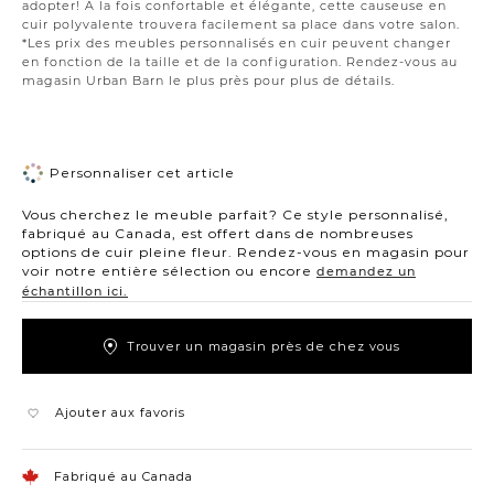
adopter! À la fois confortable et élégante, cette causeuse en
cuir polyvalente trouvera facilement sa place dans votre salon.
*Les prix des meubles personnalisés en cuir peuvent changer
en fonction de la taille et de la configuration. Rendez-vous au
magasin Urban Barn le plus près pour plus de détails.
Personnaliser cet article
Vous cherchez le meuble parfait? Ce style personnalisé,
fabriqué au Canada, est offert dans de nombreuses
options de cuir pleine fleur. Rendez-vous en magasin pour
voir notre entière sélection ou encore
demandez un
échantillon ici.
Trouver un magasin près de chez vous
Ajouter aux favoris
Fabriqué au Canada