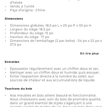
d'hévéa
Vendu à l’unité
Pays d’origine : Chine
Dimensions
Dimensions globales: 18,5 po L x 20 po P x 33 po H
Largeur du siège: 18,5 po
Profondeur du siège: 15 po
Hauteur du siège: 17 po
Dimensions de l'emballage (2 par boite) : 34 po x 22 po x
37,5 po
En lire plus
Entretien
Épousseter régulièrement avec un chiffon doux et sec.
Nettoyer avec un chiffon doux et humide, puis essuyer.
Éviter l'exposition directe à la lumière du soleil, aux
sources de chaleur et aux accumulations de liquide.
Touchons du bois
Nos meubles en bois allient beauté et fonctionnalité.
Nous choisissons avec soin du bois de première qualité,
dans un grand éventail de styles s’agençant à une
grande variété de modes de vie. Nous voulons donc vous