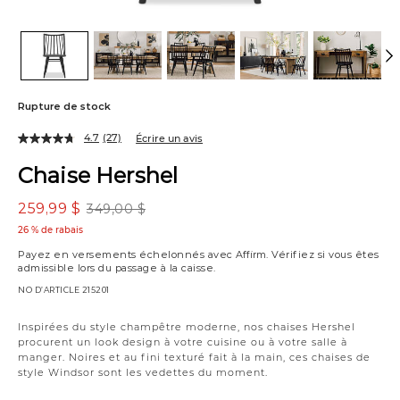
Rupture de stock
4.7
(27)
Écrire un avis
Chaise Hershel
259,99 $
349,00 $
26 % de rabais
Payez en versements échelonnés avec
Affirm
. Vérifiez si vous êtes
admissible lors du passage à la caisse.
NO D’ARTICLE
215201
Variations
Inspirées du style champêtre moderne, nos chaises Hershel
procurent un look design à votre cuisine ou à votre salle à
manger. Noires et au fini texturé fait à la main, ces chaises de
style Windsor sont les vedettes du moment.