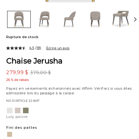
Rupture de stock
4.5
(18)
Écrire un avis
Chaise Jerusha
279,99 $
379,00 $
26 % de rabais
Payez en versements échelonnés avec
Affirm
. Vérifiez si vous êtes
admissible lors du passage à la caisse.
NO D’ARTICLE
224607
Variations
Luly
Nate
Estrella
poivre
gingembre
forêt
Luly poivre
Fini des pattes
faon