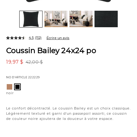
4.5
(112)
Écrire un avis
Coussin Bailey 24x24 po
19,97 $
42,00 $
NO D’ARTICLE
222229
Variations
caramel
noir
noir
Le confort décontracté. Le coussin Bailey est un choix classique.
Légèrement texturé et garni d'un passepoil assorti, ce coussin
de couleur noire ajoutera de la douceur à votre espace.