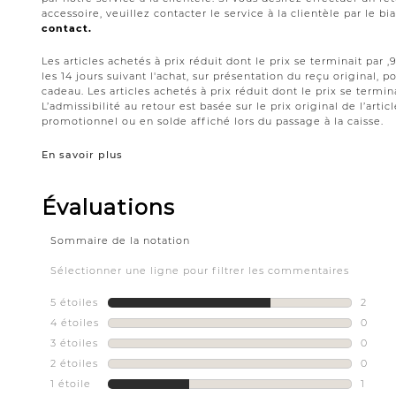
accessoire, veuillez contacter le service à la clientèle par le bi
contact.
Les articles achetés à prix réduit dont le prix se terminait par
les 14 jours suivant l'achat, sur présentation du reçu original,
cadeau. Les articles achetés à prix réduit dont le prix se termin
L’admissibilité au retour est basée sur le prix original de l’artic
promotionnel ou en solde affiché lors du passage à la caisse.
En savoir plus