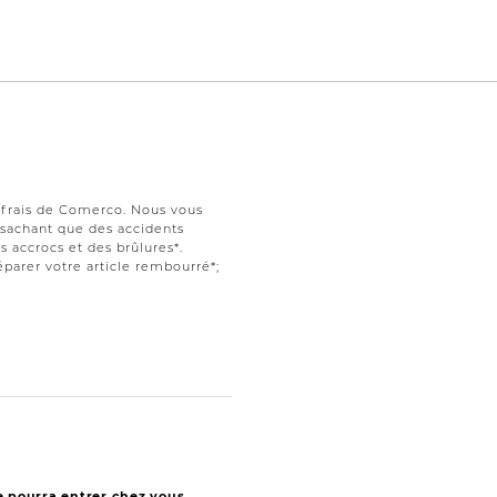
s frais de Comerco. Nous vous
t sachant que des accidents
 accrocs et des brûlures*.
parer votre article rembourré*;
e pourra entrer chez vous.