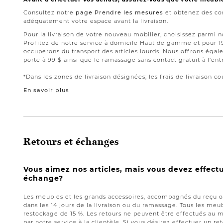
Consultez notre
page Prendre les mesures
et obtenez des con
adéquatement votre espace avant la livraison.
Pour la livraison de votre nouveau mobilier, choisissez parmi 
Profitez de notre service à domicile Haut de gamme et pour 
occuperons du transport des articles lourds. Nous offrons égale
porte à 99 $ ainsi que le ramassage sans contact gratuit à l’ent
*Dans les zones de livraison désignées; les frais de livraison cou
En savoir plus
Retours et échanges
Vous aimez nos articles, mais vous devez effect
échange?
Les meubles et les grands accessoires, accompagnés du reçu or
dans les 14 jours de la livraison ou du ramassage. Tous les meub
restockage de 15 %. Les retours ne peuvent être effectués au 
par notre service à la clientèle. Si vous désirez effectuer un 