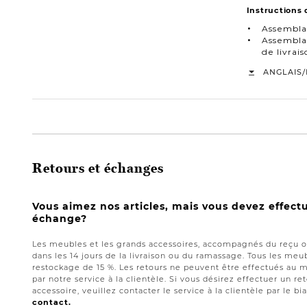
Instructions
Assembla
Assemblag
de livra
/
ANGLAIS
Retours et échanges
Vous aimez nos articles, mais vous devez effect
échange?
Les meubles et les grands accessoires, accompagnés du reçu or
dans les 14 jours de la livraison ou du ramassage. Tous les meub
restockage de 15 %. Les retours ne peuvent être effectués au 
par notre service à la clientèle. Si vous désirez effectuer un 
accessoire, veuillez contacter le service à la clientèle par le bi
contact.