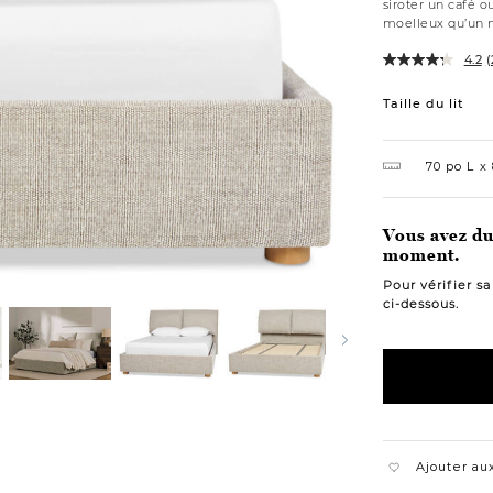
siroter un café o
moelleux qu’un 
4.2
(
Variations
Taille du lit
70 po L
Vous avez du 
moment.
Pour vérifier s
ci-dessous.
Ajouter aux