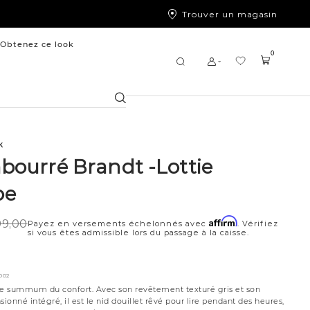
Trouver un magasin
Obtenez ce look
0
Chercher
k
mbourré Brandt -Lottie
be
Affirm
99,00
Payez en versements échelonnés avec
. Vérifiez
si vous êtes admissible lors du passage à la caisse.
002
t le summum du confort. Avec son revêtement texturé gris et son
sionné intégré, il est le nid douillet rêvé pour lire pendant des heures,