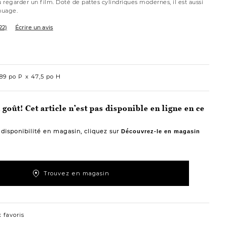
u regarder un film. Doté de pattes cylindriques modernes, il est aussi
nuage.
22)
Écrire un avis
89 po P
47,5 po H
goût! Cet article n’est pas disponible en ligne en ce
a disponibilité en magasin, cliquez sur
Découvrez-le en magasin
Trouvez en magasin
 favoris