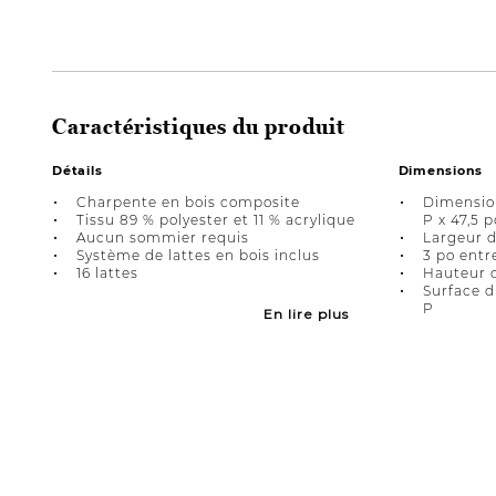
Caractéristiques du produit
Détails
Dimensions
Charpente en bois composite
Dimension
Tissu 89 % polyester et 11 % acrylique
P x 47,5 
Aucun sommier requis
Largeur de
Système de lattes en bois inclus
3 po entre
16 lattes
Hauteur du
Surface d
P
En lire plus