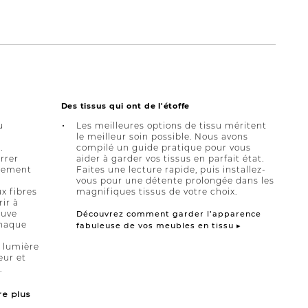
Des tissus qui ont de l'étoffe
u
Les meilleures options de tissu méritent
le meilleur soin possible. Nous avons
.
compilé un guide pratique pour vous
errer
aider à garder vos tissus en parfait état.
èrement
Faites une lecture rapide, puis installez-
vous pour une détente prolongée dans les
x fibres
magnifiques tissus de votre choix.
rir à
ouve
Découvrez comment garder l’apparence
chaque
fabuleuse de vos meubles en tissu ▸
a lumière
eur et
.
re plus