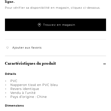
ligne.
Pour vérifier sa disponibilité en magasin, cliquez ci-dessous.
Trouvez en magasin
Ajouter aux favoris
Caractéristiques du produit
Détails
PVC
Napperon tissé en PVC bleu
Revers identique
Vendu à l’unité
Pays d’origine : Chine
Dimensions