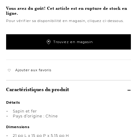
Vous avez du goût! Cet article est en rupture de stock en
ligne.
Pour vérifier sa disponibilité en magasin, cliquez ci-dessous.
Trouvez en magasin
Ajouter aux favoris
Caractéristiques du produit
Détails
Sapin et fer
Pays d’origine : Chine
Dimensions
21 po L x 15 po P x 5,15 po H