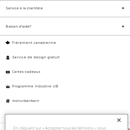
Service à la clientèle
Besoin d'aide?
Fièrement canadienne
Service de design gratuit
Cartes-cadeaux
Programme Industrie UB
monurbanbarn
Paramètres des témoins
En cliquant sur « Accepter tous les témoins », vous
10 % de rabais et la chance de gagner une carte-cadeau UB de 1000