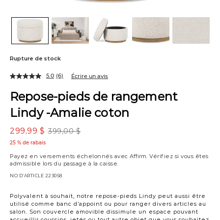
Rupture de stock
5.0
(6)
Écrire un avis
Repose-pieds de rangement
Lindy -Amalie coton
299,99 $
399,00 $
25 % de rabais
Payez en versements échelonnés avec
Affirm
. Vérifiez si vous êtes
admissible lors du passage à la caisse.
NO D’ARTICLE
223058
Variations
Polyvalent à souhait, notre repose-pieds Lindy peut aussi être
utilisé comme banc d’appoint ou pour ranger divers articles au
salon. Son couvercle amovible dissimule un espace pouvant
accueillir coussins, jetés ou tout autre objet que vous souhaitez