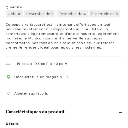
Quantité
Unique
Ensemble de 2
Ensemble de 4
Ensemble de 6
Ce populaire tabouret est maintenant offert avec un tout
nouveau revêtement qui s'apparente au cuir. Doté d’un
confortable siège rembourré et d’une silhouette légèrement
inclinée, le Murdoch convient à merveille aux repas
décontractés. Ses tons de bois pâle et son tissu aux teintes
crème le rendent idéal pour les cuisines modernes.
19 po L
19,5 po P
40 po H
Découvrez-le en magasin
Ajouter aux favoris
Caractéristiques du produit
Détails