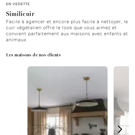
EN VEDETTE
Similicuir
Facile à agencer et encore plus facile à nettoyer, le
cuir végétalien offre le look que vous aimez et
convient parfaitement aux maisons avec enfants et
animaux.
Les maisons de nos clients
Media Carousel
Carousel with product photos. Use the previous and next