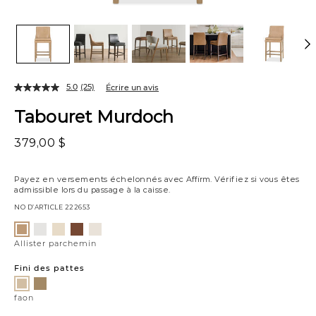
5.0
(25)
Écrire un avis
Tabouret Murdoch
379,00 $
Payez en versements échelonnés avec
Affirm
. Vérifiez si vous êtes
admissible lors du passage à la caisse.
NO D’ARTICLE
222653
Variations
Luly
Raylan
Vaughn
Matias
Allister
poivre
sable
xérès
toile
parchemin
Allister parchemin
Fini des pattes
scotch
faon
faon