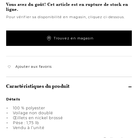
Vous avez du goût! Cet article est en rupture de stock en
ligne.
Pour vérifier sa disponibilité en magasin, cliquez ci-dessous.
Trouvez en magasin
Ajouter aux favoris
Caractéristiques du produit
Détails
100 % polyester
Voilage non doublé
Œillets en nickel brossé
Pèse : 1,75 lb
Vendu à l’unité