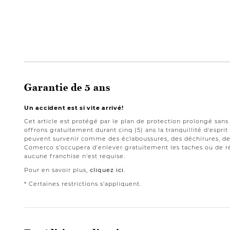
Garantie de 5 ans
Un accident est si vite arrivé!
Cet article est protégé par le plan de protection prolongé san
offrons gratuitement durant cinq (5) ans la tranquillité d'espri
peuvent survenir comme des éclaboussures, des déchirures, des
Comerco s'occupera d'enlever gratuitement les taches ou de ré
aucune franchise n'est requise.
Pour en savoir plus,
cliquez ici
.
* Certaines restrictions s'appliquent.