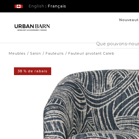
English
Français
|
Nouveaut
Cataloque
de
recherche
Meubles
Salon
Fauteuils
Fauteuil pivotant Caleb
38 % de rabais