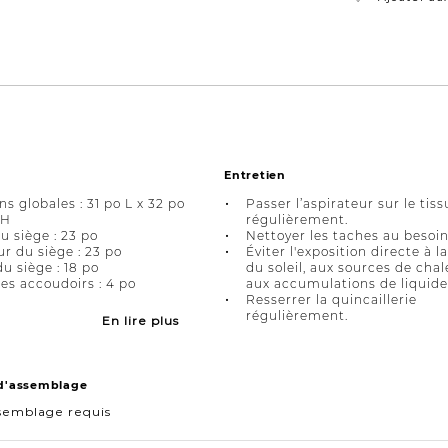
Entretien
s globales : 31 po L x 32 po
Passer l’aspirateur sur le tiss
 H
régulièrement.
u siège : 23 po
Nettoyer les taches au besoin
r du siège : 23 po
Éviter l'exposition directe à l
u siège : 18 po
du soleil, aux sources de chal
es accoudoirs : 4 po
aux accumulations de liquide
Resserrer la quincaillerie
régulièrement.
En lire plus
 d'assemblage
semblage requis