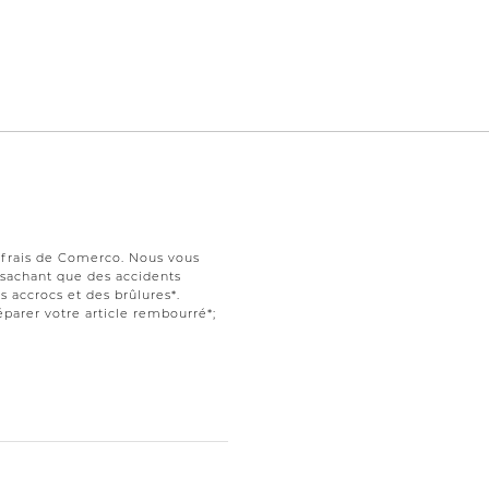
s frais de Comerco. Nous vous
t sachant que des accidents
 accrocs et des brûlures*.
parer votre article rembourré*;