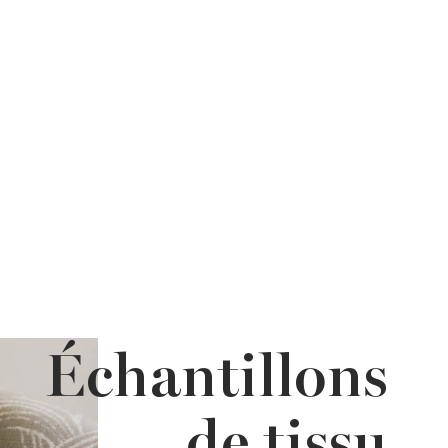
Échantillons
de tissu