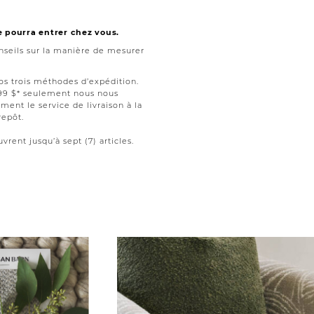
e pourra entrer chez vous.
seils sur la manière de mesurer
nos trois méthodes d’expédition.
199 $* seulement nous nous
ment le service de livraison à la
repôt.
vrent jusqu’à sept (7) articles.