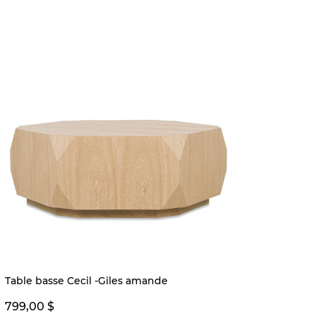
Préco
Table basse Cecil -Giles amande
Table 
799,00 $
499,0