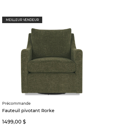
MEILLEUR VENDEUR
Précommande
Fauteu
Fauteuil pivotant Rorke
1199,0
1499,00 $