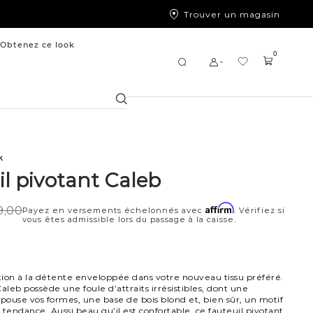
Trouver un magasin
Obtenez ce look
0
Chercher
k
il pivotant Caleb
Affirm
9,00
Payez en versements échelonnés avec
. Vérifiez si
vous êtes admissible lors du passage à la caisse.
ation à la détente enveloppée dans votre nouveau tissu préféré.
aleb possède une foule d’attraits irrésistibles, dont une
épouse vos formes, une base de bois blond et, bien sûr, un motif
 tendance. Aussi beau qu’il est confortable, ce fauteuil pivotant