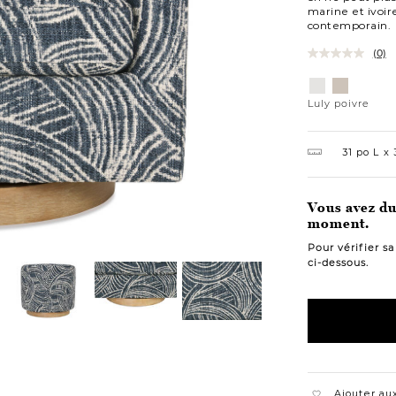
marine et ivoir
contemporain.
(0)
Variations
Luly
Luly
poivre
taupe
Luly poivre
31 po L
3
Vous avez du 
moment.
Pour vérifier s
ci-dessous.
Ajouter aux