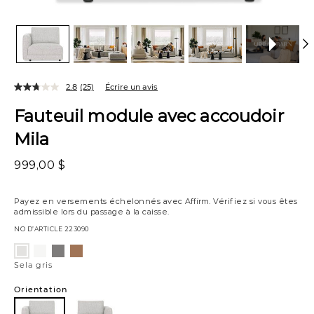
2.8
(25)
Écrire un avis
Fauteuil module avec accoudoir
Mila
999,00 $
Payez en versements échelonnés avec
Affirm
. Vérifiez si vous êtes
admissible lors du passage à la caisse.
NO D’ARTICLE
223090
Variations
Sela
Sela
Bel
Sela
sel
fer
miel
gris
Sela gris
Orientation
-
Accoudoir