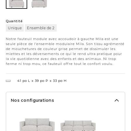
à
-
-
gauche
Accoudoir
Accoudoir
à
à
gauche
droite
Quantité
Unique
Ensemble de 2
Notre fauteuil module avec accoudoir à gauche Mila est une
seule pièce de l’ensemble modulaire Mila. Son tissu agrémenté
de mouchetures de couleur grise permet de dissimuler les
miettes et les déversements ce qui le rend ultra pratique pour
la vie quotidienne avec des enfants et des animaux. Ni trop
ferme ni trop mou, ce fauteuil offre tout le confort voulu.
41 po L
39 po P
33 po H
Nos configurations