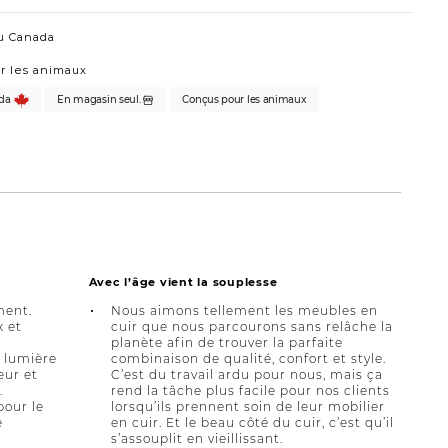
u Canada
r les animaux
da
En magasin seul.
Conçus pour les animaux
Avec l’âge vient la souplesse
ment.
Nous aimons tellement les meubles en
x et
cuir que nous parcourons sans relâche la
planète afin de trouver la parfaite
a lumière
combinaison de qualité, confort et style.
eur et
C’est du travail ardu pour nous, mais ça
.
rend la tâche plus facile pour nos clients
pour le
lorsqu’ils prennent soin de leur mobilier
e
en cuir. Et le beau côté du cuir, c’est qu’il
s’assouplit en vieillissant.