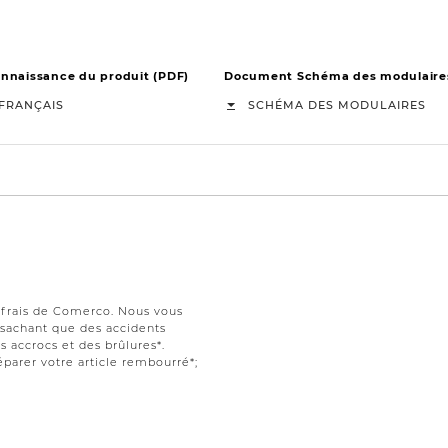
naissance du produit (PDF)
Document Schéma des modulaire
FRANÇAIS
SCHÉMA DES MODULAIRES
s frais de Comerco. Nous vous
t sachant que des accidents
 accrocs et des brûlures*.
parer votre article rembourré*;