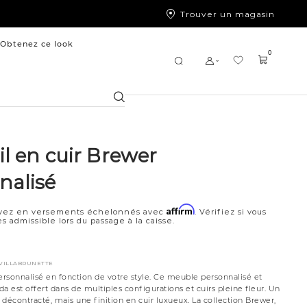
Trouver un magasin
Obtenez ce look
0
Chercher
l en cuir Brewer
nalisé
Affirm
yez en versements échelonnés avec
. Vérifiez si vous
s admissible lors du passage à la caisse.
EVILLABRUNETTE
ersonnalisé en fonction de votre style. Ce meuble personnalisé et
a est offert dans de multiples configurations et cuirs pleine fleur. Un
t décontracté, mais une finition en cuir luxueux. La collection Brewer,