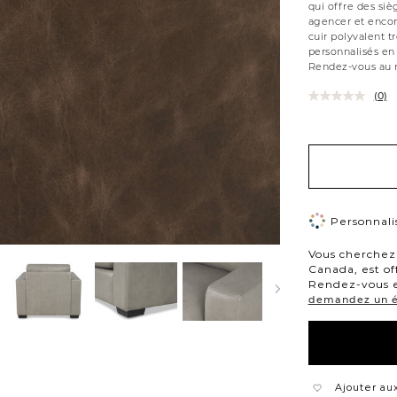
qui offre des siè
agencer et encore
cuir polyvalent t
personnalisés en 
Rendez-vous au m
(0)
Variations
Personnalis
Vous cherchez 
Canada, est of
Rendez-vous e
demandez un éc
Ajouter aux