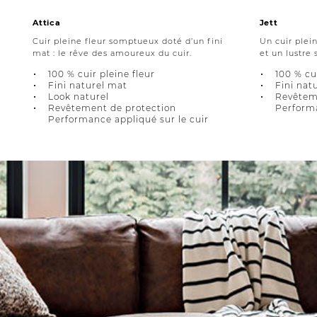
Attica
Jett
Cuir pleine fleur somptueux doté d’un fini
Un cuir plei
mat : le rêve des amoureux du cuir.
et un lustre s
100 % cuir pleine fleur
100 % cui
Fini naturel mat
Fini nat
Look naturel
Revêtem
Revêtement de protection
Performa
Performance appliqué sur le cuir