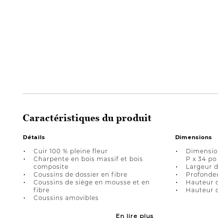
Caractéristiques du produit
Détails
Dimensions
Cuir 100 % pleine fleur
Dimension
Charpente en bois massif et bois
P x 34 po
composite
Largeur d
Coussins de dossier en fibre
Profondeu
Coussins de siège en mousse et en
Hauteur d
fibre
Hauteur d
Coussins amovibles
En lire plus