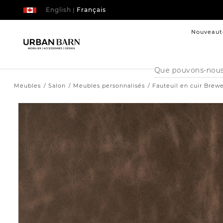
English
Français
|
Nouveaut
Cataloque
de
recherche
Meubles
Salon
Meubles personnalisés
Fauteuil en cuir Brew