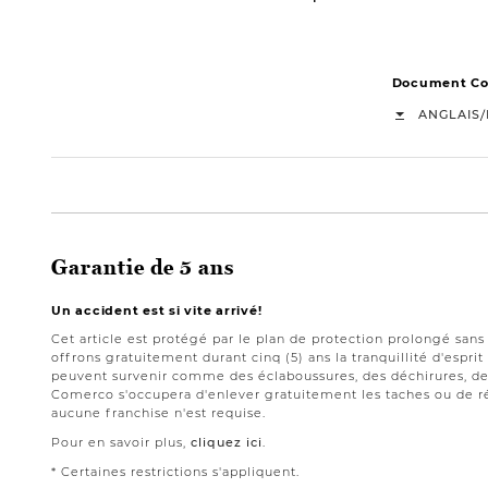
Document Con
/
ANGLAIS
Garantie de 5 ans
Un accident est si vite arrivé!
Cet article est protégé par le plan de protection prolongé san
offrons gratuitement durant cinq (5) ans la tranquillité d'espri
peuvent survenir comme des éclaboussures, des déchirures, des
Comerco s'occupera d'enlever gratuitement les taches ou de ré
aucune franchise n'est requise.
Pour en savoir plus,
cliquez ici
.
* Certaines restrictions s'appliquent.