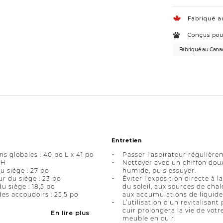
Fabriqué a
Conçus pou
Fabriqué au Cana
Entretien
s globales : 40 po L x 41 po
Passer l'aspirateur régulière
 H
Nettoyer avec un chiffon dou
u siège : 27 po
humide, puis essuyer.
r du siège : 23 po
Éviter l'exposition directe à l
u siège : 18,5 po
du soleil, aux sources de chal
es accoudoirs : 25,5 po
aux accumulations de liquide
L’utilisation d’un revitalisant 
cuir prolongera la vie de votr
En lire plus
meuble en cuir.