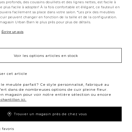
ges profonds, des coussins douillets et des lignes nettes, est facile à
 plus facile à adopter! À la fois confortable et élégant, ce fauteuil en
rouvera facilement sa place dans votre salon. *Les prix des meubles
cuir peuvent changer en fonction de la taille et de la configuration.
agasin Urban Barn le plus près pour plus de détails.
Écrire un avis
Voir les options articles en stock
er cet article
le meuble parfait? Ce style personnalisé, fabriqué au
fert dans de nombreuses options de cuir pleine fleur.
n magasin pour voir notre entière sélection ou encore
hantillon ici.
Trouver un magasin près de chez vous
 favoris