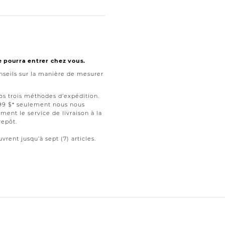
e pourra entrer chez vous.
seils sur la manière de mesurer
nos trois méthodes d’expédition.
199 $* seulement nous nous
ment le service de livraison à la
repôt.
vrent jusqu’à sept (7) articles.