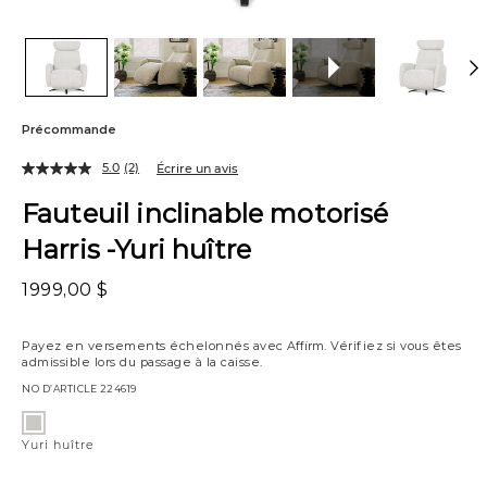
Précommande
5.0
(2)
Écrire un avis
Fauteuil inclinable motorisé
Harris -Yuri huître
1999,00 $
Payez en versements échelonnés avec
Affirm
. Vérifiez si vous êtes
admissible lors du passage à la caisse.
NO D’ARTICLE
224619
Variations
Yuri
huître
Yuri huître