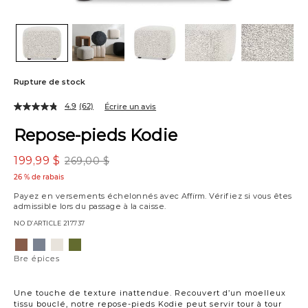
Rupture de stock
4.9
(62)
Écrire un avis
Repose-pieds Kodie
199,99 $
269,00 $
26 % de rabais
Payez en versements échelonnés avec
Affirm
. Vérifiez si vous êtes
admissible lors du passage à la caisse.
NO D’ARTICLE
217737
Variations
Bre
Bre
Bre
Bre
épices
denim
ivoire
olive
Bre épices
Une touche de texture inattendue. Recouvert d’un moelleux
tissu bouclé, notre repose-pieds Kodie peut servir tour à tour