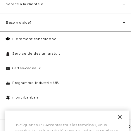
Service à la clientèle
Besoin d'aide?
Fièrement canadienne
Service de design gratuit
Cartes-cadeaux
Programme Industrie UB
monurbanbarn
Paramètres des témoins
En cliquant sur « Accepter tous les témoins », vous
10 % de rabais et la chance de gagner une carte-cadeau UB de 1000
acceptez le stockage de témoins sur votre appareil pour